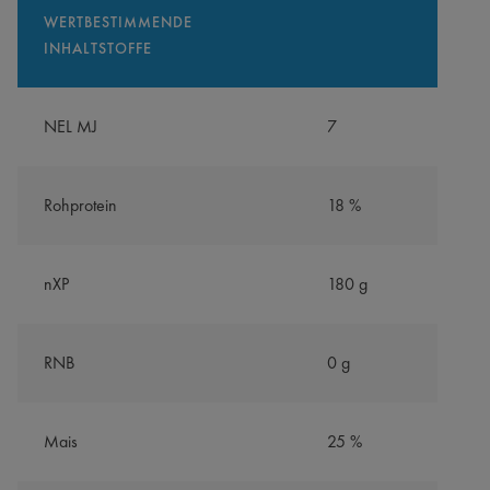
WERTBESTIMMENDE
INHALTSTOFFE
NEL MJ
7
Rohprotein
18 %
nXP
180 g
RNB
0 g
Mais
25 %